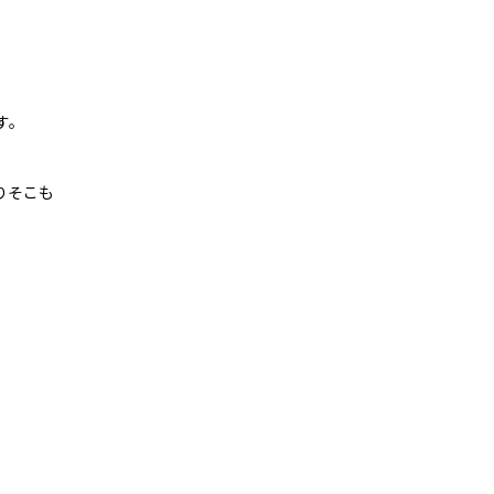
す。
りそこも