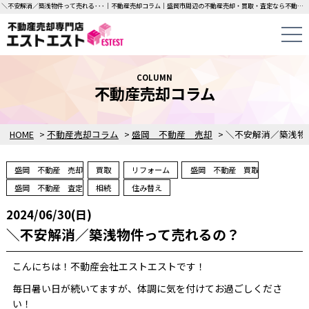
＼不安解消／築浅物件って売れる･･･｜不動産売却コラム｜盛岡市周辺の不動産売却・買取・査定なら不動産売却専門店エストエストにお任せください！中古一戸建て・マンション・土地の即日無料査定・即金買取を行っています！
COLUMN
不動産売却コラム
HOME
>
不動産売却コラム
>
盛岡 不動産 売却
>
＼不安解消／
盛岡 不動産 売却
買取
リフォーム
盛岡 不動産 買取
盛岡 不動産 査定
相続
住み替え
2024/06/30(日)
＼不安解消／築浅物件って売れるの？
こんにちは！不動産会社エストエストです！
毎日暑い日が続いてますが、体調に気を付けてお過ごしくださ
い！