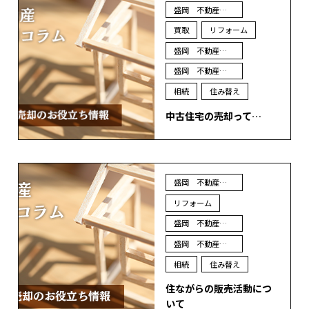
盛岡 不動産 売却
買取
リフォーム
盛岡 不動産 買取
盛岡 不動産 査定
相続
住み替え
中古住宅の売却って…
盛岡 不動産 売却
リフォーム
盛岡 不動産 買取
盛岡 不動産 査定
相続
住み替え
住ながらの販売活動につ
いて