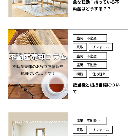
急な転勤！持っている不
動産はどうする？？
盛岡 不動産 売却
買取
リフォーム
盛岡 不動産 買取
盛岡 不動産 査定
相続
住み替え
抵当権と根抵当権につい
て
盛岡 不動産 売却
買取
リフォーム