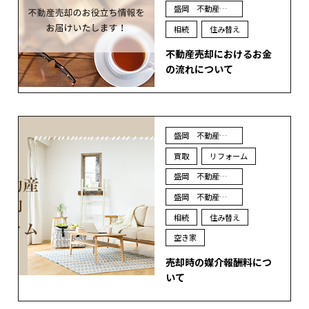
盛岡 不動産 査定
相続
住み替え
不動産売却におけるお金
の流れについて
盛岡 不動産 売却
買取
リフォーム
盛岡 不動産 買取
盛岡 不動産 査定
相続
住み替え
空き家
売却時の媒介報酬料につ
いて