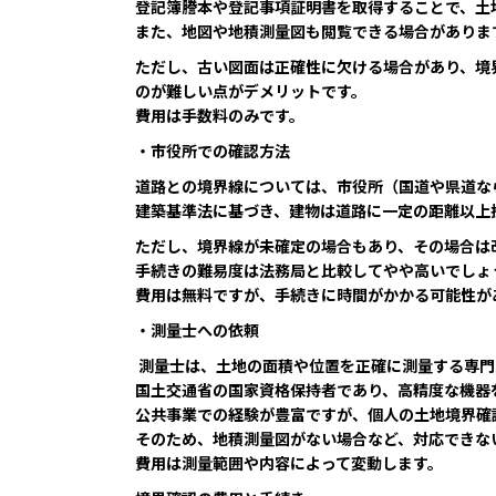
登記簿謄本や登記事項証明書を取得することで、土
また、地図や地積測量図も閲覧できる場合がありま
ただし、古い図面は正確性に欠ける場合があり、境
のが難しい点がデメリットです。
費用は手数料のみです。
・市役所での確認方法
道路との境界線については、市役所（国道や県道な
建築基準法に基づき、建物は道路に一定の距離以上
ただし、境界線が未確定の場合もあり、その場合は
手続きの難易度は法務局と比較してやや高いでしょ
費用は無料ですが、手続きに時間がかかる可能性が
・測量士への依頼
測量士は、土地の面積や位置を正確に測量する専門
国土交通省の国家資格保持者であり、高精度な機器
公共事業での経験が豊富ですが、個人の土地境界確
そのため、地積測量図がない場合など、対応できな
費用は測量範囲や内容によって変動します。