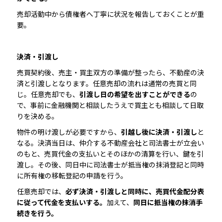
売却活動中から債権者へ丁寧に状況を報告しておくことが重
要。
決済・引渡し
売買契約後、売主・買主双方の準備が整ったら、不動産の決
済と引渡しとなります。任意売却の流れは通常の売買と同
じ。任意売却でも、
引渡し日の希望を出すことができる
の
で、事前に金融機関と相談したうえで買主とも相談して日取
りを決める。
物件の明け渡しが必要ですから、
引越し後に決済・引渡し
と
なる。決済当日は、仲介する不動産会社と司法書士が立会い
のもと、売買代金の支払いとそのほかの清算を行い、鍵を引
渡し。その後、同日中に司法書士が抵当権の抹消登記と同時
に所有権の移転登記の申請を行う。
任意売却では、
必ず決済・引渡しと同時に、売買代金配分表
に従って代金を支払いする。
加えて、
同日に抵当権の抹消手
続きを行う。