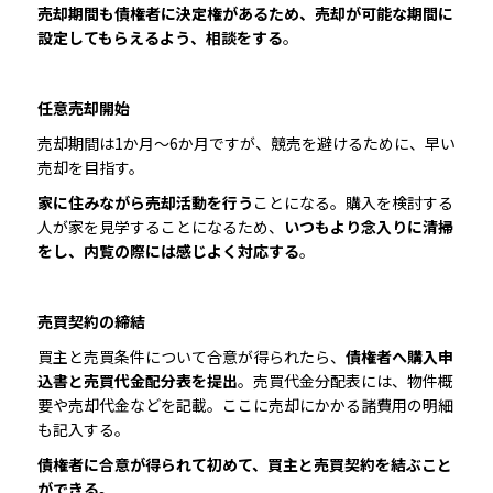
売却期間も債権者に決定権があるため、売却が可能な期間に
設定してもらえるよう、相談をする
。
任意売却開始
売却期間は1か月～6か月ですが、競売を避けるために、早い
売却を目指す。
家に住みながら売却活動を行う
ことになる。購入を検討する
人が家を見学することになるため、
いつもより念入りに清掃
をし、内覧の際には感じよく対応する
。
売買契約の締結
買主と売買条件について合意が得られたら、
債権者へ購入申
込書と売買代金配分表を提出
。売買代金分配表には、物件概
要や売却代金などを記載。ここに売却にかかる諸費用の明細
も記入する。
債権者に合意が得られて初めて、買主と売買契約を結ぶこと
ができる。