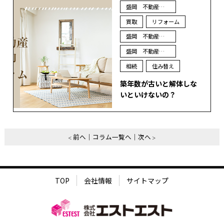
盛岡 不動産 売却
買取
リフォーム
盛岡 不動産 買取
盛岡 不動産 査定
相続
住み替え
築年数が古いと解体しな
いといけないの？
前へ
コラム一覧へ
次へ
TOP
会社情報
サイトマップ