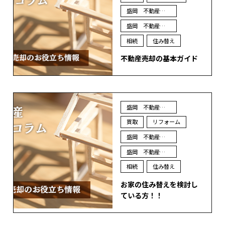
盛岡 不動産 買取
盛岡 不動産 査定
相続
住み替え
不動産売却の基本ガイド
盛岡 不動産 売却
買取
リフォーム
盛岡 不動産 買取
盛岡 不動産 査定
相続
住み替え
お家の住み替えを検討し
ている方！！