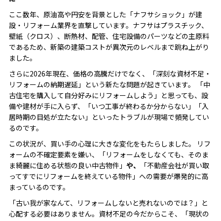
ここ数年、原油高や円安を背景とした「ナフサショック」が建
設・リフォーム業界を直撃しています。ナフサはプラスチック、
壁紙（クロス）、断熱材、配管、住宅設備のパーツなどの主原料
であるため、新築の建築コストが異次元のレベルまで跳ね上がり
ました。
さらに2026年現在、価格の高騰だけでなく、「深刻な資材不足・
リフォームの納期遅延」という新たな問題が起きています。 「中
古住宅を購入して自分好みにリフォームしよう」と思っても、設
備や建材が手に入らず、「いつ工事が終わるか分からない」「入
居時期の目処が立たない」といったトラブルが現場で頻発してい
るのです。
この状況が、買い手の心理に大きな変化をもたらしました。 リフ
ォームの不確定要素を嫌い、「リフォームをしなくても、そのま
ま綺麗に住める状態の良い中古物件」
や、
「不動産会社が買い取
ってすでにリフォームを終えている物件」への需要が爆発的に高
まっているのです。
「古い我が家なんて、リフォームしないと売れないのでは？」と
心配する必要はありません。資材不足の今だからこそ、「現状の