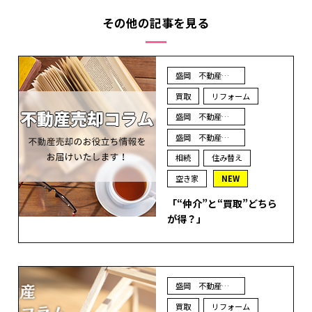
その他の記事を見る
盛岡 不動産 売却
買取
リフォーム
盛岡 不動産 買取
盛岡 不動産 査定
相続
住み替え
空き家
NEW
「“仲介”と“買取”どちら
が得？」
盛岡 不動産 売却
買取
リフォーム