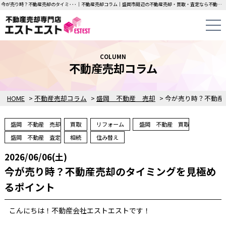
今が売り時？不動産売却のタイミ･･･｜不動産売却コラム｜盛岡市周辺の不動産売却・買取・査定なら不動産売却専門店エストエストにお任せください！中古一戸建て・マンション・土地の即日無料査定・即金買取を行っています！
COLUMN
不動産売却コラム
HOME
>
不動産売却コラム
>
盛岡 不動産 売却
>
今が売り時？不動産
盛岡 不動産 売却
買取
リフォーム
盛岡 不動産 買取
盛岡 不動産 査定
相続
住み替え
2026/06/06(土)
今が売り時？不動産売却のタイミングを見極め
るポイント
こんにちは！不動産会社エストエストです！