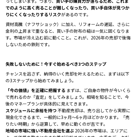
ってしまいます。つまり、
買い手の購買力が落ちるため、これま
でのように高く売ることが難しくなったり、買い手自体が見つか
りにくくなったりするリスク
があるのです。
資材高騰（ナフサショック）に加え、リフォームの遅延、さらに
金利の上昇まで重なると、買い手の財布の紐は一気に固くなりま
す。市場が冷え込む前に動くこと。これが、2026年の売却で後悔
しないための鉄則です。
失敗しないために！今すぐ始めるべき3つのステップ
チャンスを逃さず、納得のいく売却を叶えるために、まずは以下
の3ステップから始めてみましょう。
「今の価値」を正確に把握する
まずは、ご自身の物件が今いくら
で売れるのか「査定」をしてみましょう。相場を知ることで、今
後のマネープランが具体的に見えてきます。
スケジュールに余裕を持つ
不動産売却は、売り出してから実際に
現金化できるまで、一般的に3ヶ月〜6ヶ月ほどかかります。「売
りたい時期」から逆算して、早めに動くのが吉です。
地域の市場に強い不動産会社を選ぶ
2026年の市場は、エリアに